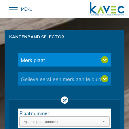
Overslaan
en
MENU
naar
de
inhoud
Kantenbanden
-
gaan
abs
KANTENBAND SELECTOR