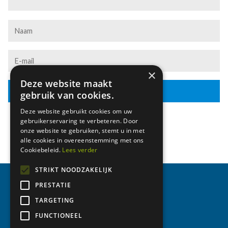
Naam
E-
mail
×
Deze website maakt
gebruik van cookies.
Deze website gebruikt cookies om uw
gebruikerservaring te verbeteren. Door
onze website te gebruiken, stemt u in met
alle cookies in overeenstemming met ons
Cookiebeleid.
Lees verder
STRIKT NOODZAKELIJK
PRESTATIE
HOME
Voet
OVER ONS
TARGETING
BESTELHISTORIEK
FUNCTIONEEL
CONTACT