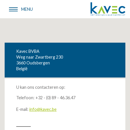
Overslaan
en
MENU
naar
de
inhoud
Contact
gaan
Kavec BVBA
Weg naar Zwartberg 230
3660
Oudsbergen
België
U kan ons contacteren op:
Telefoon: +32 - (0) 89 - 46.36.47
E-mail:
info@kavec.be